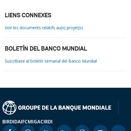
LIENS CONNEXES
Voir les documents relatifs au(x) projet(s)
BOLETÍN DEL BANCO MUNDIAL
Suscríbase al boletín semanal del Banco Mundial
BIRD
IDA
IFC
MIGA
CIRDI