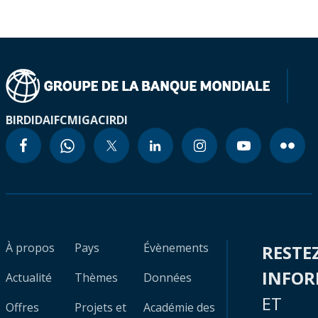
BIRD
IDA
IFC
MIGA
CIRDI
À propos
Pays
Évènements
RESTE
INFO
Actualité
Thèmes
Données
ET
Offres
Projets et
Académie des