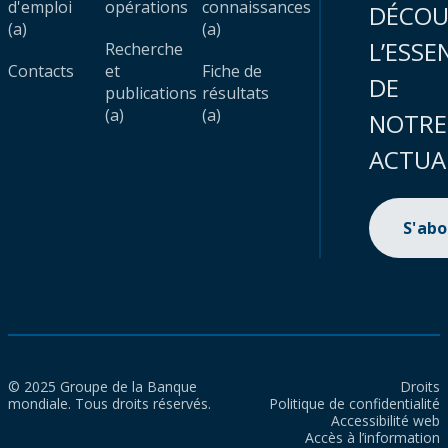
d'emploi
opérations
connaissances
DÉCOU
(a)
(a)
L’ESSE
Recherche
Contacts
et
Fiche de
DE
publications
résultats
(a)
(a)
NOTRE
ACTUA
S'ab
© 2025 Groupe de la Banque
Droits
mondiale. Tous droits réservés.
Politique de confidentialité
Accessibilité web
Accès à l’information