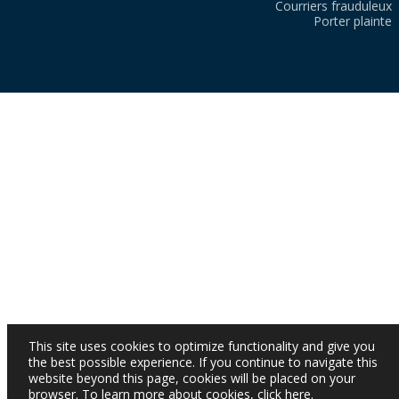
Courriers frauduleux
Porter plainte
This site uses cookies to optimize functionality and give you
the best possible experience. If you continue to navigate this
website beyond this page, cookies will be placed on your
browser. To learn more about cookies,
click here
.