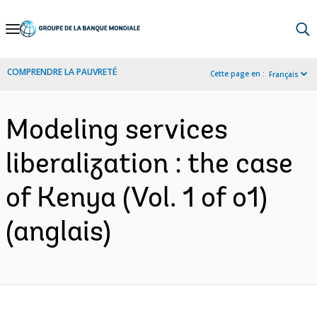
Skip
to
Main
COMPRENDRE LA PAUVRETÉ
Cette page en :
Français
Navigation
Modeling services
liberalization : the case
of Kenya (Vol. 1 of o1)
(anglais)