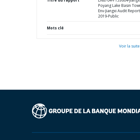
Titre du rapport
LN8704-P153604-Jiangx
Poyang Lake Basin Tow
Env-Jiangxi Audit Report
2019-Public
Mots clé
Voir la suite