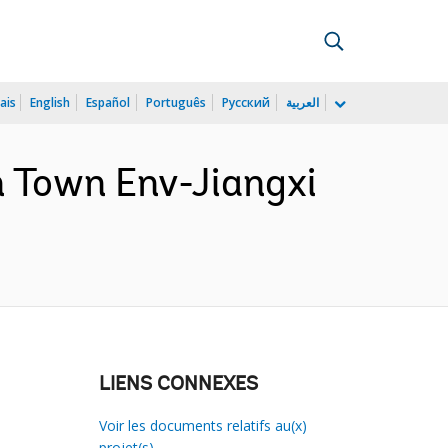
ais
English
Español
Português
Русский
العربية
 Town Env-Jiangxi
LIENS CONNEXES
Voir les documents relatifs au(x)
projet(s)