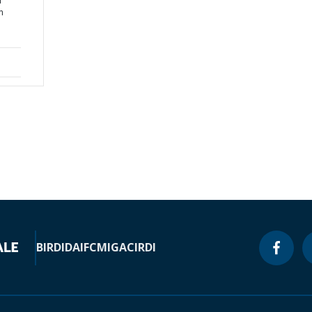
i
n
BIRD
IDA
IFC
MIGA
CIRDI