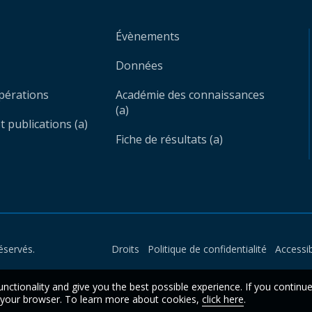
Évènements
Données
opérations
Académie des connaissances
(a)
 publications (a)
Fiche de résultats (a)
éservés.
Droits
Politique de confidentialité
Accessib
unctionality and give you the best possible experience. If you continu
n your browser. To learn more about cookies,
click here
.