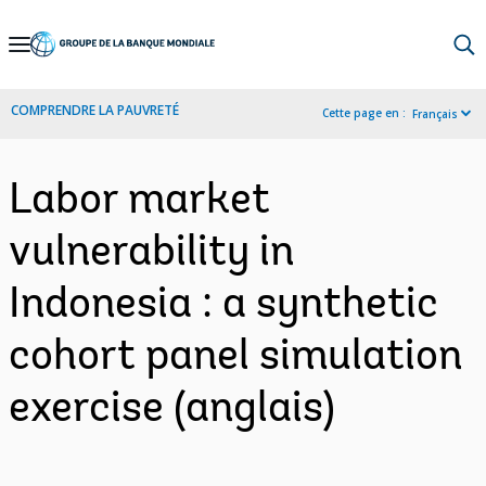
Skip
to
Main
COMPRENDRE LA PAUVRETÉ
Cette page en :
Français
Navigation
Labor market
vulnerability in
Indonesia : a synthetic
cohort panel simulation
exercise (anglais)