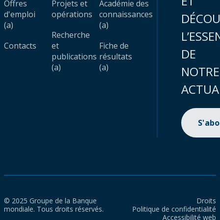
ET
Offres
Projets et
Académie des
d'emploi
opérations
connaissances
DÉCOU
(a)
(a)
L’ESSE
Recherche
Contacts
et
Fiche de
DE
publications
résultats
(a)
(a)
NOTRE
ACTUA
S'ab
© 2025 Groupe de la Banque
Droits
mondiale. Tous droits réservés.
Politique de confidentialité
Accessibilité web