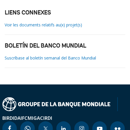
LIENS CONNEXES
Voir les documents relatifs au(x) projet(s)
BOLETÍN DEL BANCO MUNDIAL
Suscríbase al boletín semanal del Banco Mundial
BIRD
IDA
IFC
MIGA
CIRDI