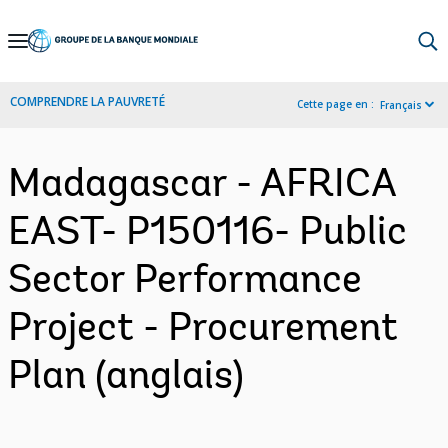
Skip
to
Main
COMPRENDRE LA PAUVRETÉ
Cette page en :
Français
Navigation
Madagascar - AFRICA
EAST- P150116- Public
Sector Performance
Project - Procurement
Plan (anglais)