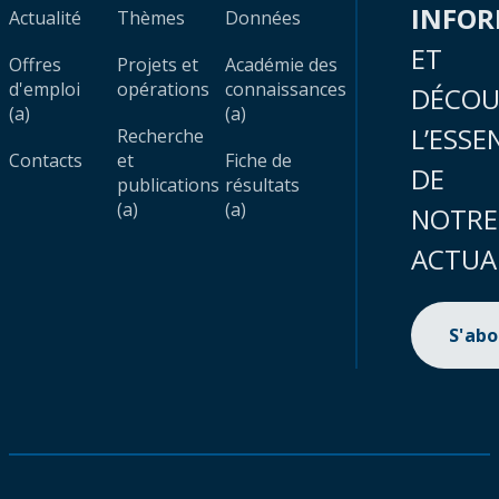
INFO
Actualité
Thèmes
Données
ET
Offres
Projets et
Académie des
d'emploi
opérations
connaissances
DÉCOU
(a)
(a)
L’ESSE
Recherche
Contacts
et
Fiche de
DE
publications
résultats
(a)
(a)
NOTRE
ACTUA
S'ab