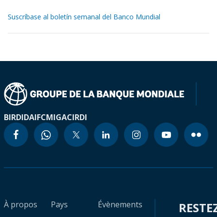
Suscríbase al boletín semanal del Banco Mundial
BIRD
IDA
IFC
MIGA
CIRDI
À propos
Pays
Évènements
RESTE