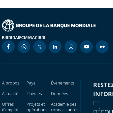
BIRD
IDA
IFC
MIGA
CIRDI
À propos
Pays
Évènements
RESTE
INFO
Actualité
Thèmes
Données
ET
Offres
Projets et
Académie des
d'emploi
opérations
connaissances
DÉCOU