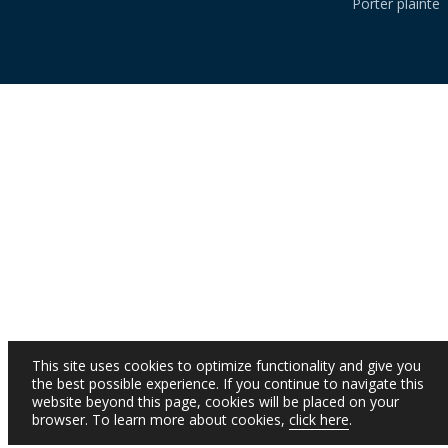
Porter plainte
This site uses cookies to optimize functionality and give you
the best possible experience. If you continue to navigate this
website beyond this page, cookies will be placed on your
browser. To learn more about cookies,
click here
.