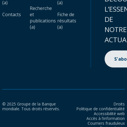
(a)
(a)
L’ESSE
Recherche
Contacts
et
Fiche de
DE
publications
résultats
(a)
(a)
NOTRE
ACTUA
S'ab
© 2025 Groupe de la Banque
Droits
mondiale. Tous droits réservés.
Politique de confidentialité
Accessibilité web
Accès à l’information
Courriers frauduleux