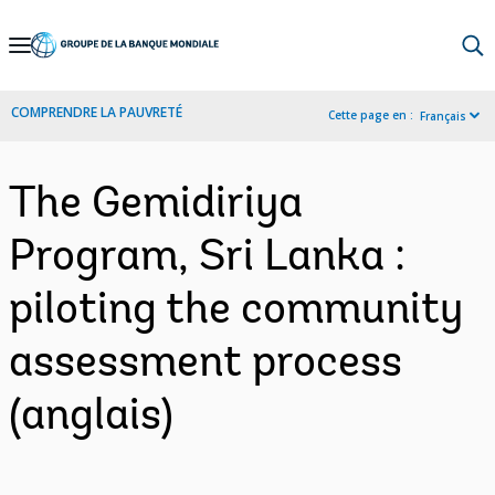
Skip
to
Main
COMPRENDRE LA PAUVRETÉ
Cette page en :
Français
Navigation
The Gemidiriya
Program, Sri Lanka :
piloting the community
assessment process
(anglais)