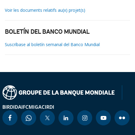
Voir les documents relatifs au(x) projet(s)
BOLETÍN DEL BANCO MUNDIAL
Suscríbase al boletín semanal del Banco Mundial
BIRD
IDA
IFC
MIGA
CIRDI