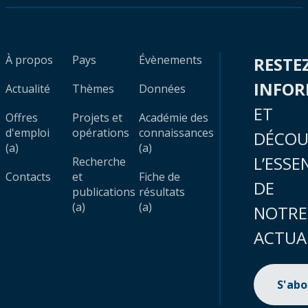
À propos
Pays
Évènements
RESTE
INFO
Actualité
Thèmes
Données
ET
Offres
Projets et
Académie des
d'emploi
opérations
connaissances
DÉCOU
(a)
(a)
L’ESSE
Recherche
Contacts
et
Fiche de
DE
publications
résultats
(a)
(a)
NOTRE
ACTUA
S'ab