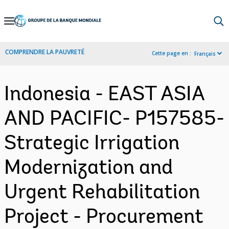
Skip
to
Main
COMPRENDRE LA PAUVRETÉ
Cette page en :
Français
Navigation
Indonesia - EAST ASIA
AND PACIFIC- P157585-
Strategic Irrigation
Modernization and
Urgent Rehabilitation
Project - Procurement