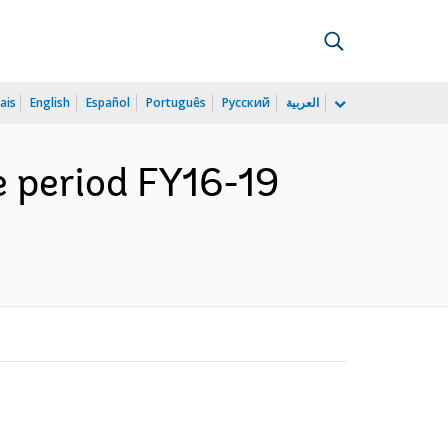
ais
English
Español
Português
Русский
العربية
e period FY16-19