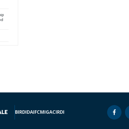
hip
od
BIRD
IDA
IFC
MIGA
CIRDI