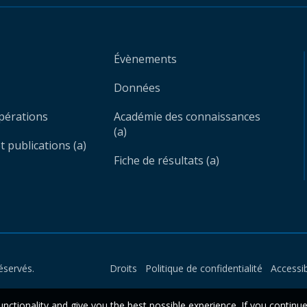
Évènements
Données
opérations
Académie des connaissances
(a)
 publications (a)
Fiche de résultats (a)
éservés.
Droits
Politique de confidentialité
Accessib
unctionality and give you the best possible experience. If you continu