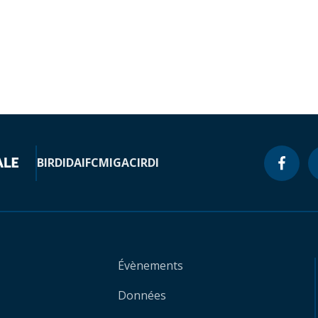
BIRD
IDA
IFC
MIGA
CIRDI
Évènements
Données