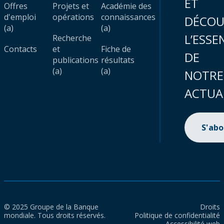
ET
Offres
Projets et
Académie des
d'emploi
opérations
connaissances
DÉCOU
(a)
(a)
L’ESSE
Recherche
Contacts
et
Fiche de
DE
publications
résultats
(a)
(a)
NOTRE
ACTUA
S'ab
© 2025 Groupe de la Banque
Droits
mondiale. Tous droits réservés.
Politique de confidentialité
Accessibilité web