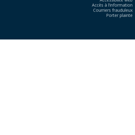
Accès à l’information
Courriers frauduleux
Porter plainte