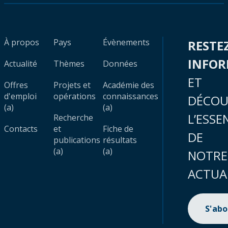
À propos
Pays
Évènements
RESTE
INFO
Actualité
Thèmes
Données
ET
Offres
Projets et
Académie des
d'emploi
opérations
connaissances
DÉCOU
(a)
(a)
L’ESSE
Recherche
Contacts
et
Fiche de
DE
publications
résultats
(a)
(a)
NOTRE
ACTUA
S'ab