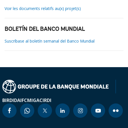
Voir les documents relatifs au(x) projet(s)
BOLETÍN DEL BANCO MUNDIAL
Suscríbase al boletín semanal del Banco Mundial
BIRD
IDA
IFC
MIGA
CIRDI