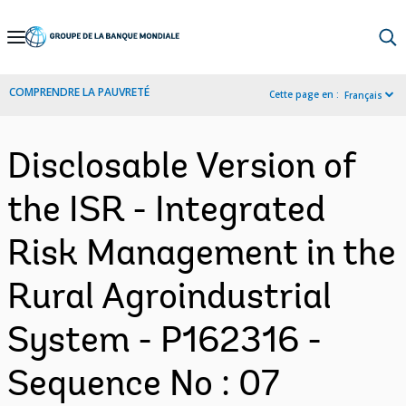
Skip
to
Main
COMPRENDRE LA PAUVRETÉ
Cette page en :
Français
Navigation
Disclosable Version of
the ISR - Integrated
Risk Management in the
Rural Agroindustrial
System - P162316 -
Sequence No : 07