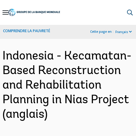
Skip
to
Main
COMPRENDRE LA PAUVRETÉ
Cette page en :
Français
Navigation
Indonesia - Kecamatan-
Based Reconstruction
and Rehabilitation
Planning in Nias Project
(anglais)