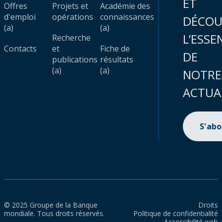
ET
Offres
Projets et
Académie des
d'emploi
opérations
connaissances
DÉCOU
(a)
(a)
L’ESSE
Recherche
Contacts
et
Fiche de
DE
publications
résultats
(a)
(a)
NOTRE
ACTUA
S'ab
© 2025 Groupe de la Banque
Droits
mondiale. Tous droits réservés.
Politique de confidentialité
Accessibilité web