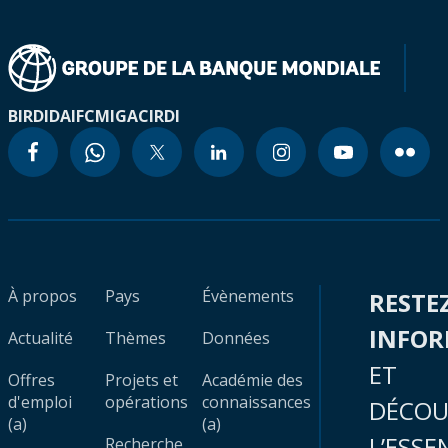
BIRD
IDA
IFC
MIGA
CIRDI
À propos
Pays
Évènements
RESTE
INFO
Actualité
Thèmes
Données
ET
Offres
Projets et
Académie des
d'emploi
opérations
connaissances
DÉCOU
(a)
(a)
L’ESSE
Recherche