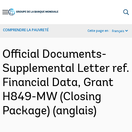
Skip
to
Main
COMPRENDRE LA PAUVRETÉ
Cette page en :
Français
Navigation
Official Documents-
Supplemental Letter ref.
Financial Data, Grant
H849-MW (Closing
Package) (anglais)