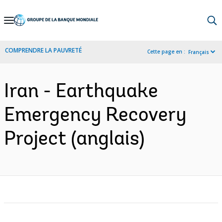
Skip
to
Main
COMPRENDRE LA PAUVRETÉ
Cette page en :
Français
Navigation
Iran - Earthquake
Emergency Recovery
Project (anglais)