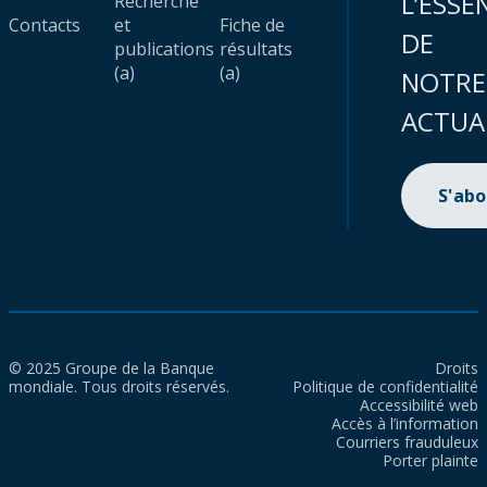
L’ESSE
Recherche
Contacts
et
Fiche de
DE
publications
résultats
(a)
(a)
NOTRE
ACTUA
S'ab
© 2025 Groupe de la Banque
Droits
mondiale. Tous droits réservés.
Politique de confidentialité
Accessibilité web
Accès à l’information
Courriers frauduleux
Porter plainte