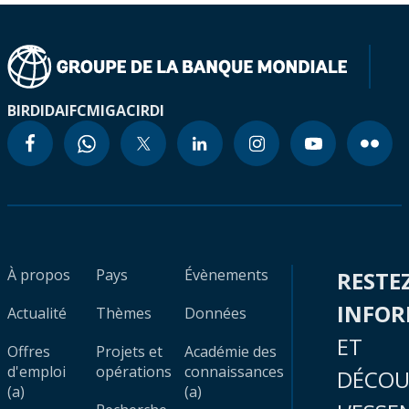
BIRD
IDA
IFC
MIGA
CIRDI
À propos
Pays
Évènements
RESTE
INFO
Actualité
Thèmes
Données
ET
Offres
Projets et
Académie des
d'emploi
opérations
connaissances
DÉCOU
(a)
(a)