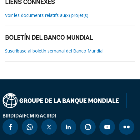
LIENS CONNEXES
Voir les documents relatifs au(x) projet(s)
BOLETÍN DEL BANCO MUNDIAL
Suscríbase al boletín semanal del Banco Mundial
BIRD
IDA
IFC
MIGA
CIRDI