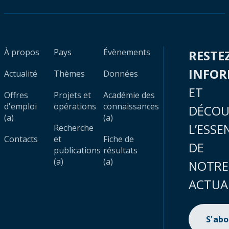
À propos
Pays
Évènements
RESTE
INFO
Actualité
Thèmes
Données
ET
Offres
Projets et
Académie des
d'emploi
opérations
connaissances
DÉCOU
(a)
(a)
L’ESSE
Recherche
Contacts
et
Fiche de
DE
publications
résultats
(a)
(a)
NOTRE
ACTUA
S'ab