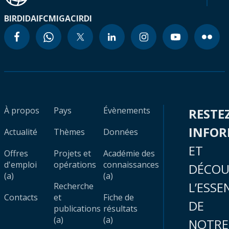
BIRD
IDA
IFC
MIGA
CIRDI
À propos
Pays
Évènements
RESTE
INFO
Actualité
Thèmes
Données
ET
Offres
Projets et
Académie des
d'emploi
opérations
connaissances
DÉCOU
(a)
(a)
L’ESSE
Recherche
Contacts
et
Fiche de
DE
publications
résultats
(a)
(a)
NOTRE