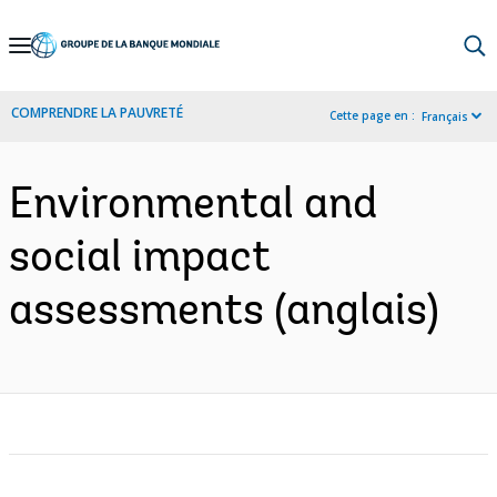
Skip
to
Main
COMPRENDRE LA PAUVRETÉ
Cette page en :
Français
Navigation
Environmental and
social impact
assessments (anglais)