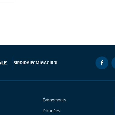
BIRD
IDA
IFC
MIGA
CIRDI
Évènements
Données