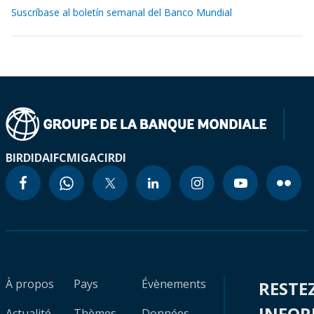
Suscríbase al boletín semanal del Banco Mundial
BIRD
IDA
IFC
MIGA
CIRDI
À propos
Pays
Évènements
RESTE
INFO
Actualité
Thèmes
Données