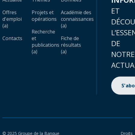
ET
Offres
Projets et
Académie des
d'emploi
opérations
connaissances
DÉCOU
(a)
(a)
L’ESSE
Recherche
Contacts
et
Fiche de
DE
publications
résultats
(a)
(a)
NOTRE
ACTUA
S'ab
© 2025 Groupe de la Banque
Droits