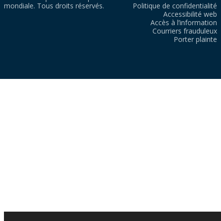
mondiale. Tous droits réservés.
Politique de confidentialité
Accessibilité web
Accès à l’information
Courriers frauduleux
Porter plainte