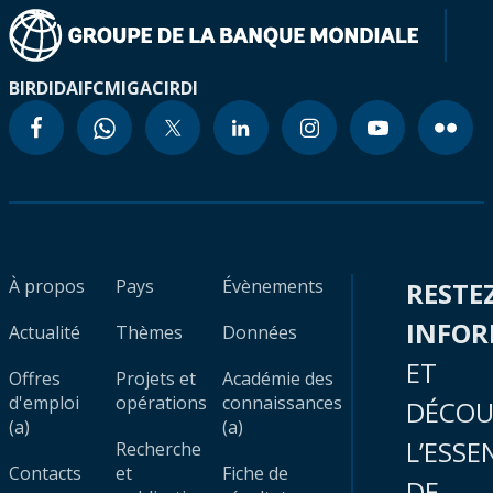
BIRD
IDA
IFC
MIGA
CIRDI
À propos
Pays
Évènements
RESTE
INFO
Actualité
Thèmes
Données
ET
Offres
Projets et
Académie des
d'emploi
opérations
connaissances
DÉCOU
(a)
(a)
L’ESSE
Recherche
Contacts
et
Fiche de
DE