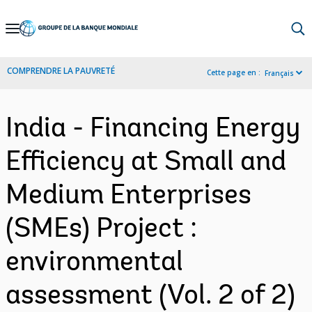
Skip
to
Main
COMPRENDRE LA PAUVRETÉ
Cette page en :
Français
Navigation
India - Financing Energy
Efficiency at Small and
Medium Enterprises
(SMEs) Project :
environmental
assessment (Vol. 2 of 2)