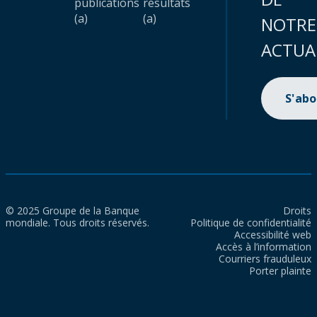
publications
résultats
(a)
(a)
NOTRE
ACTUA
S'ab
© 2025 Groupe de la Banque
Droits
mondiale. Tous droits réservés.
Politique de confidentialité
Accessibilité web
Accès à l’information
Courriers frauduleux
Porter plainte