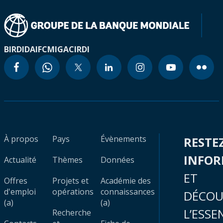
BIRD
IDA
IFC
MIGA
CIRDI
À propos
Pays
Évènements
RESTE
INFO
Actualité
Thèmes
Données
ET
Offres
Projets et
Académie des
d'emploi
opérations
connaissances
DÉCOU
(a)
(a)
L’ESSE
Recherche