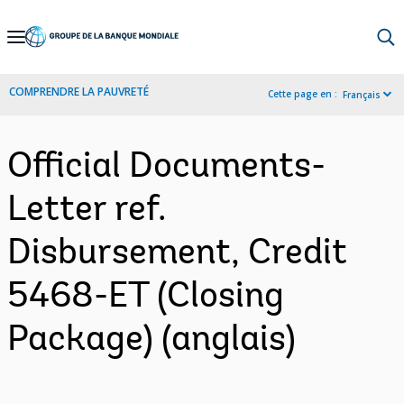
Skip
to
Main
COMPRENDRE LA PAUVRETÉ
Cette page en :
Français
Navigation
Official Documents-
Letter ref.
Disbursement, Credit
5468-ET (Closing
Package) (anglais)