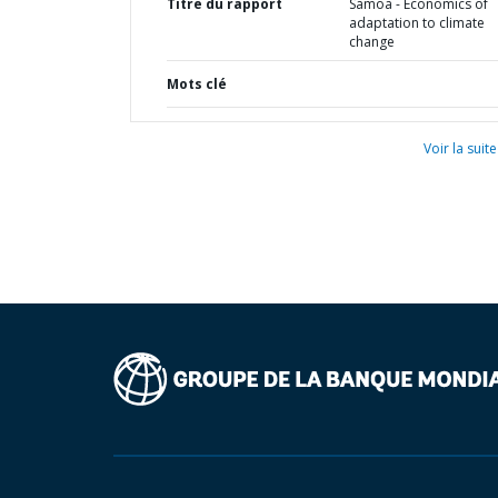
Titre du rapport
Samoa - Economics of
adaptation to climate
change
Mots clé
Voir la suite