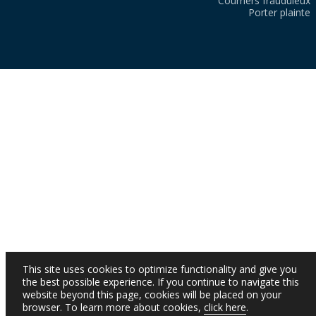
Courriers frauduleux
Porter plainte
This site uses cookies to optimize functionality and give you
the best possible experience. If you continue to navigate this
website beyond this page, cookies will be placed on your
browser. To learn more about cookies,
click here
.