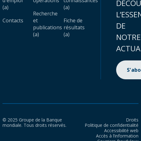
d'emploi
opérations
connaissances
DÉCOU
(a)
(a)
L’ESSE
Recherche
Contacts
et
Fiche de
DE
publications
résultats
(a)
(a)
NOTRE
ACTUA
S'ab
© 2025 Groupe de la Banque
Droits
mondiale. Tous droits réservés.
Politique de confidentialité
Accessibilité web
Accès à l’information