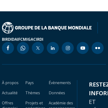
BIRD
IDA
IFC
MIGA
CIRDI
À propos
Pays
Évènements
RESTE
INFO
Actualité
Thèmes
Données
ET
Offres
Projets et
Académie des