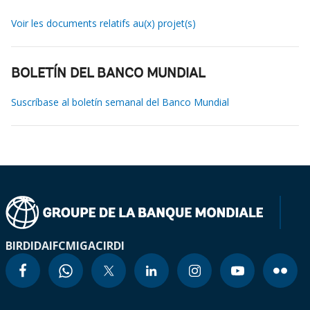
Voir les documents relatifs au(x) projet(s)
BOLETÍN DEL BANCO MUNDIAL
Suscríbase al boletín semanal del Banco Mundial
BIRD
IDA
IFC
MIGA
CIRDI