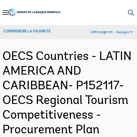
Skip
to
Main
COMPRENDRE LA PAUVRETÉ
Cette page en :
Français
Navigation
OECS Countries - LATIN
AMERICA AND
CARIBBEAN- P152117-
OECS Regional Tourism
Competitiveness -
Procurement Plan