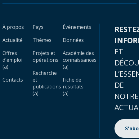
À propos
Pays
Évènements
RESTE
INFO
Actualité
Thèmes
Données
ET
Offres
Projets et
Académie des
d'emploi
opérations
connaissances
DÉCOU
(a)
(a)
L’ESSE
Recherche
Contacts
et
Fiche de
DE
publications
résultats
(a)
(a)
NOTRE
ACTUA
S'ab