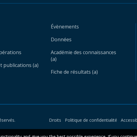
Évènements
Données
opérations
Académie des connaissances
(a)
 publications (a)
Fiche de résultats (a)
éservés.
Droits
Politique de confidentialité
Accessib
unctionality and give you the best possible experience. If you continu