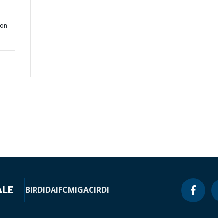
ion
BIRD
IDA
IFC
MIGA
CIRDI