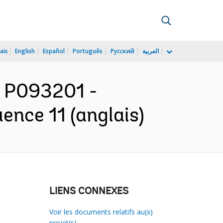
ais
English
Español
Português
Русский
العربية
: P093201 -
ence 11 (anglais)
LIENS CONNEXES
Voir les documents relatifs au(x)
projet(s)