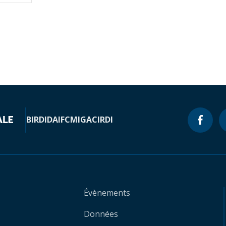
BIRD
IDA
IFC
MIGA
CIRDI
Évènements
Données