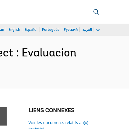
ais
English
Español
Português
Русский
العربية
ect : Evaluacion
LIENS CONNEXES
Voir les documents relatifs au(x)
projet(s)