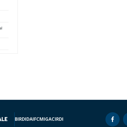
al
BIRD
IDA
IFC
MIGA
CIRDI