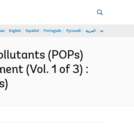
ais
English
Español
Português
Русский
العربية
ollutants (POPs)
t (Vol. 1 of 3) :
s)