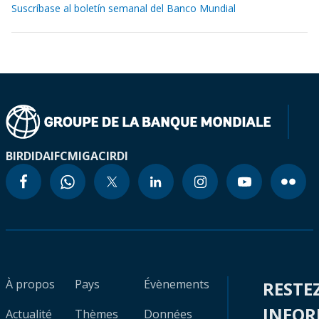
Suscríbase al boletín semanal del Banco Mundial
BIRD
IDA
IFC
MIGA
CIRDI
À propos
Pays
Évènements
RESTE
INFO
Actualité
Thèmes
Données