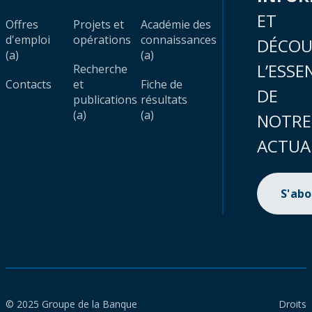
ET
Offres
Projets et
Académie des
d'emploi
opérations
connaissances
DÉCOU
(a)
(a)
L’ESSE
Recherche
Contacts
et
Fiche de
DE
publications
résultats
(a)
(a)
NOTRE
ACTUA
S'ab
© 2025 Groupe de la Banque
Droits