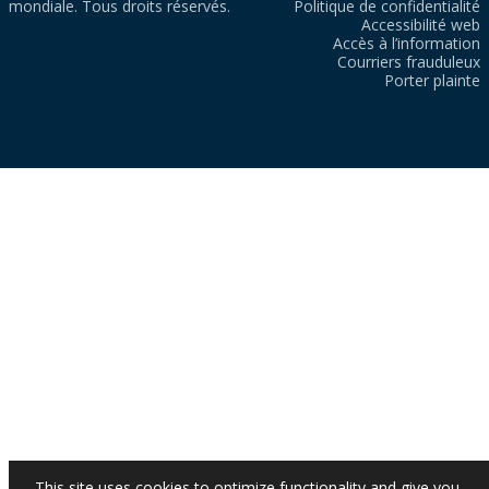
mondiale. Tous droits réservés.
Politique de confidentialité
Accessibilité web
Accès à l’information
Courriers frauduleux
Porter plainte
This site uses cookies to optimize functionality and give you