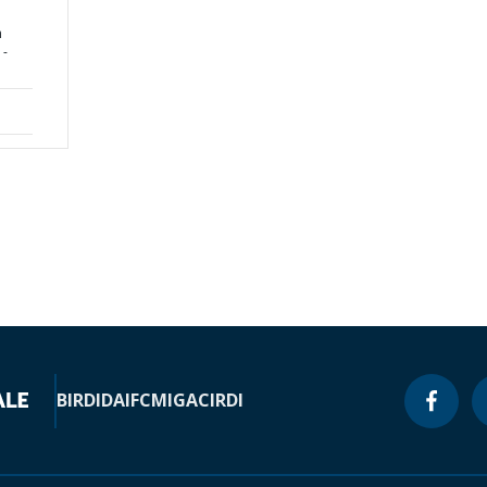
m
 -
BIRD
IDA
IFC
MIGA
CIRDI