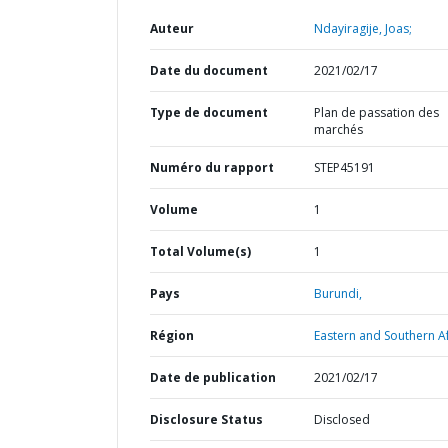
Auteur
Ndayiragije, Joas;
Date du document
2021/02/17
Type de document
Plan de passation des
marchés
Numéro du rapport
STEP45191
Volume
1
Total Volume(s)
1
Pays
Burundi,
Région
Eastern and Southern Af
Date de publication
2021/02/17
Disclosure Status
Disclosed