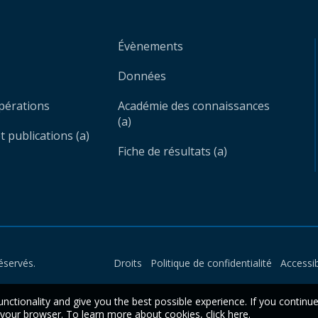
Évènements
Données
opérations
Académie des connaissances
(a)
 publications (a)
Fiche de résultats (a)
éservés.
Droits
Politique de confidentialité
Accessib
unctionality and give you the best possible experience. If you continu
n your browser. To learn more about cookies,
click here
.