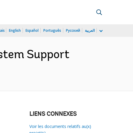
ais
English
Español
Português
Русский
العربية
ystem Support
LIENS CONNEXES
Voir les documents relatifs au(x)
projet(s)