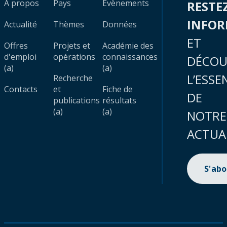
À propos
Pays
Évènements
RESTE
INFO
Actualité
Thèmes
Données
ET
Offres
Projets et
Académie des
d'emploi
opérations
connaissances
DÉCOU
(a)
(a)
L’ESSE
Recherche
Contacts
et
Fiche de
DE
publications
résultats
(a)
(a)
NOTRE
ACTUA
S'ab