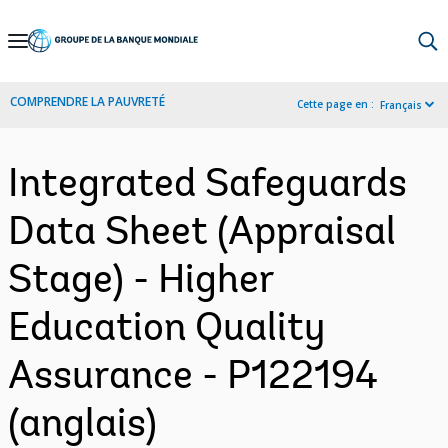
Skip
to
Main
COMPRENDRE LA PAUVRETÉ
Cette page en :
Français
Navigation
Integrated Safeguards
Data Sheet (Appraisal
Stage) - Higher
Education Quality
Assurance - P122194
(anglais)