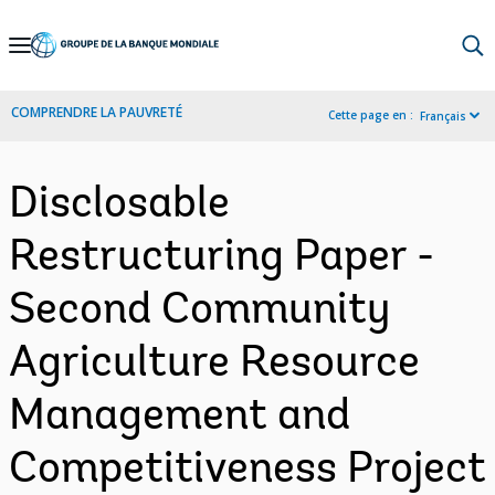
Skip
to
Main
COMPRENDRE LA PAUVRETÉ
Cette page en :
Français
Navigation
Disclosable
Restructuring Paper -
Second Community
Agriculture Resource
Management and
Competitiveness Project