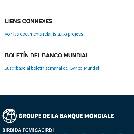
LIENS CONNEXES
Voir les documents relatifs au(x) projet(s)
BOLETÍN DEL BANCO MUNDIAL
Suscríbase al boletín semanal del Banco Mundial
BIRD
IDA
IFC
MIGA
CIRDI