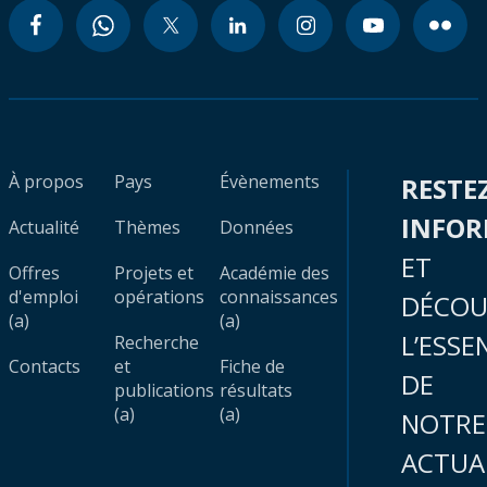
À propos
Pays
Évènements
RESTE
INFO
Actualité
Thèmes
Données
ET
Offres
Projets et
Académie des
d'emploi
opérations
connaissances
DÉCOU
(a)
(a)
L’ESSE
Recherche
Contacts
et
Fiche de
DE
publications
résultats
(a)
(a)
NOTRE
ACTUA