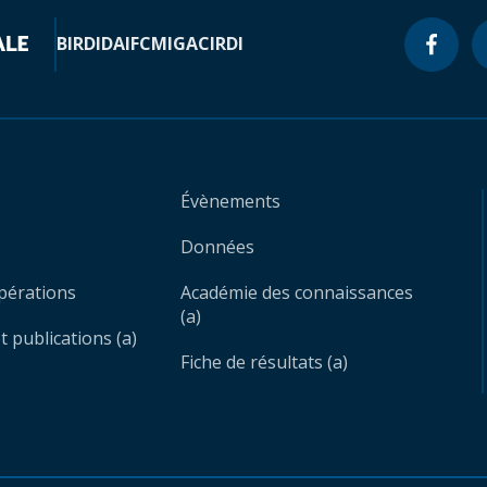
BIRD
IDA
IFC
MIGA
CIRDI
Évènements
Données
opérations
Académie des connaissances
(a)
 publications (a)
Fiche de résultats (a)