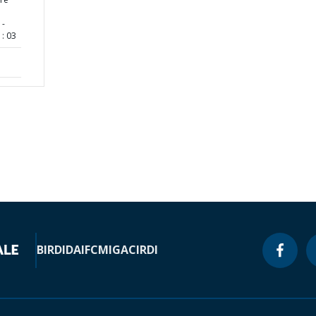
 -
: 03
BIRD
IDA
IFC
MIGA
CIRDI