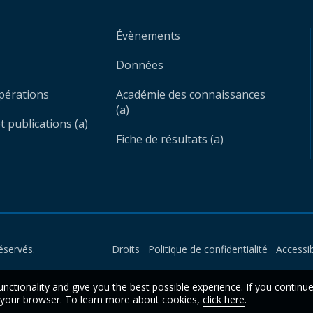
Évènements
Données
opérations
Académie des connaissances
(a)
 publications (a)
Fiche de résultats (a)
éservés.
Droits
Politique de confidentialité
Accessib
unctionality and give you the best possible experience. If you continu
n your browser. To learn more about cookies,
click here
.