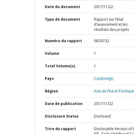
Date du document
2017/11/22
Type de document
Rapport sur l’état
d’avancement et les
résultats des projets
Numéro du rapport
ISR29732
Volume
1
Total Volume(s)
1
Pays
Cambodge,
Région
Asie de l’Est et Pacifique
Date de publication
2017/11/22
Disclosure Status
Disclosed
Titre du rapport
Disclosable Version of 
ISR - Early Childhood C