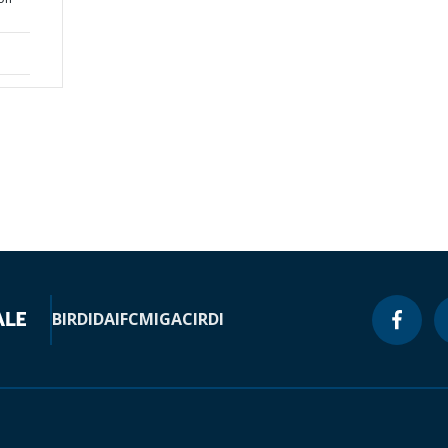
BIRD
IDA
IFC
MIGA
CIRDI