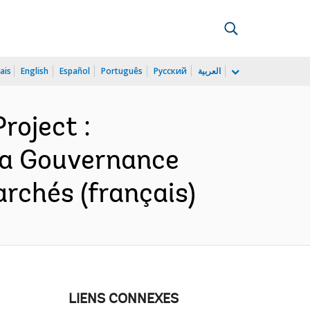
ais
English
Español
Português
Русский
العربية
roject :
 la Gouvernance
archés (français)
LIENS CONNEXES