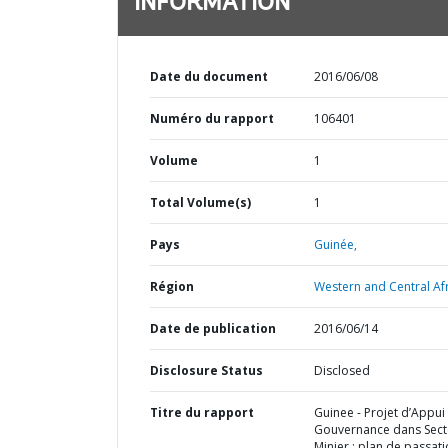
INFORMATION
Date du document
2016/06/08
Numéro du rapport
106401
Volume
1
Total Volume(s)
1
Pays
Guinée,
Région
Western and Central Afr
Date de publication
2016/06/14
Disclosure Status
Disclosed
Titre du rapport
Guinee - Projet d’Appui 
Gouvernance dans Sect
Minier : plan de passat