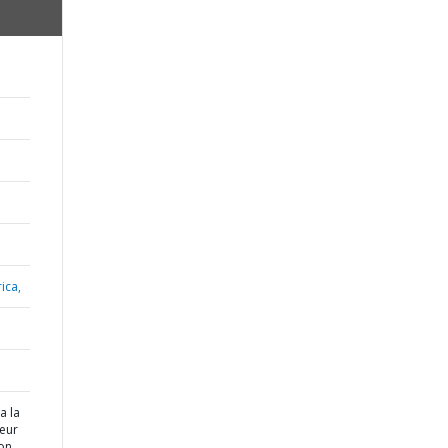
ica,
a la
eur
ion