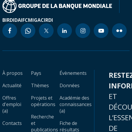
BIRD
IDA
IFC
MIGA
CIRDI
À propos
Pays
Évènements
RESTE
INFO
Actualité
Thèmes
Données
ET
Offres
Projets et
Académie des
d'emploi
opérations
connaissances
DÉCOU
(a)
(a)
L’ESSE
Recherche
Contacts
et
Fiche de
DE
publications
résultats