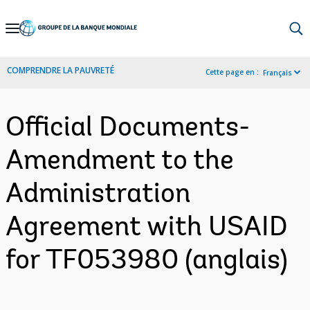
Skip
to
Main
COMPRENDRE LA PAUVRETÉ
Cette page en :
Français
Navigation
Official Documents-
Amendment to the
Administration
Agreement with USAID
for TF053980 (anglais)