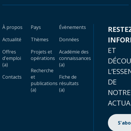
À propos
Pays
Évènements
RESTE
INFO
Actualité
Thèmes
Données
ET
Offres
Projets et
Académie des
d'emploi
opérations
connaissances
DÉCOU
(a)
(a)
L’ESSE
Recherche
Contacts
et
Fiche de
DE
publications
résultats
(a)
(a)
NOTRE
ACTUA
S'ab