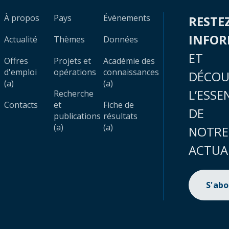
À propos
Pays
Évènements
RESTE
INFO
Actualité
Thèmes
Données
ET
Offres
Projets et
Académie des
d'emploi
opérations
connaissances
DÉCOU
(a)
(a)
L’ESSE
Recherche
Contacts
et
Fiche de
DE
publications
résultats
(a)
(a)
NOTRE
ACTUA
S'ab