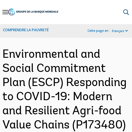
Skip
to
Main
COMPRENDRE LA PAUVRETÉ
Cette page en :
Français
Navigation
Environmental and
Social Commitment
Plan (ESCP) Responding
to COVID-19: Modern
and Resilient Agri-food
Value Chains (P173480)