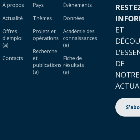
À propos
Pays
Évènements
RESTE
INFO
Actualité
Thèmes
Données
ET
Offres
Projets et
Académie des
d'emploi
opérations
connaissances
DÉCOU
(a)
(a)
L’ESSE
Recherche
Contacts
et
Fiche de
DE
publications
résultats
(a)
(a)
NOTRE
ACTUA
S'ab