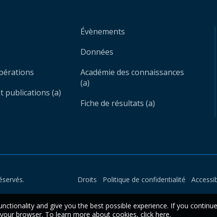
Évènements
Données
opérations
Académie des connaissances
(a)
 publications (a)
Fiche de résultats (a)
éservés.
Droits
Politique de confidentialité
Accessib
unctionality and give you the best possible experience. If you continu
n your browser. To learn more about cookies,
click here
.