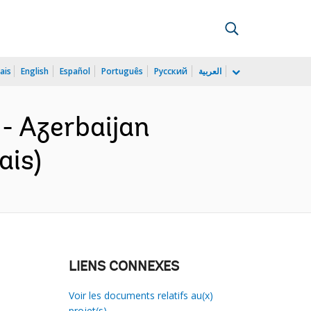
ais
English
Español
Português
Русский
العربية
- Azerbaijan
ais)
LIENS CONNEXES
Voir les documents relatifs au(x)
projet(s)