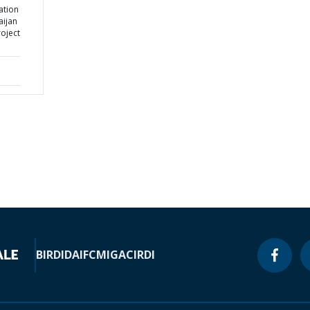
ation
aijan
oject
BIRD
IDA
IFC
MIGA
CIRDI