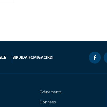
BIRD
IDA
IFC
MIGA
CIRDI
Évènements
Données