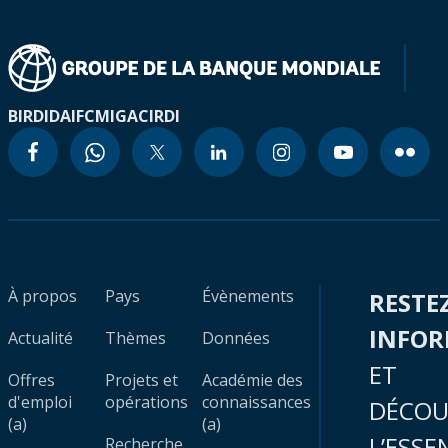
BIRD
IDA
IFC
MIGA
CIRDI
À propos
Pays
Évènements
RESTE
INFO
Actualité
Thèmes
Données
ET
Offres
Projets et
Académie des
d'emploi
opérations
connaissances
DÉCOU
(a)
(a)
L’ESSE
Recherche