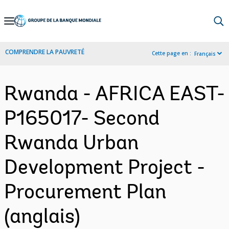
Skip
to
Main
COMPRENDRE LA PAUVRETÉ
Cette page en :
Français
Navigation
Rwanda - AFRICA EAST-
P165017- Second
Rwanda Urban
Development Project -
Procurement Plan
(anglais)