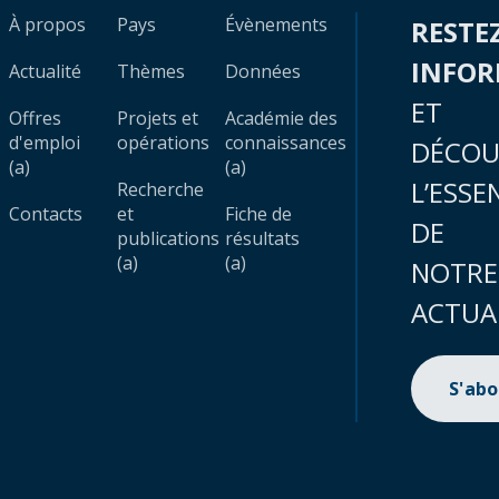
À propos
Pays
Évènements
RESTE
INFO
Actualité
Thèmes
Données
ET
Offres
Projets et
Académie des
d'emploi
opérations
connaissances
DÉCOU
(a)
(a)
L’ESSE
Recherche
Contacts
et
Fiche de
DE
publications
résultats
(a)
(a)
NOTRE
ACTUA
S'ab