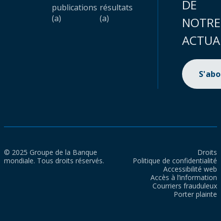
DE
publications
résultats
(a)
(a)
NOTRE
ACTUA
S'ab
© 2025 Groupe de la Banque
Droits
mondiale. Tous droits réservés.
Politique de confidentialité
Accessibilité web
Accès à l’information
Courriers frauduleux
Porter plainte