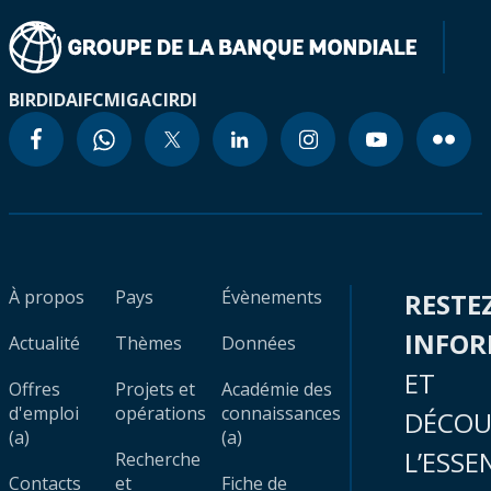
BIRD
IDA
IFC
MIGA
CIRDI
À propos
Pays
Évènements
RESTE
INFO
Actualité
Thèmes
Données
ET
Offres
Projets et
Académie des
d'emploi
opérations
connaissances
DÉCOU
(a)
(a)
L’ESSE
Recherche
Contacts
et
Fiche de