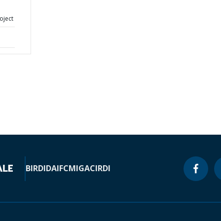
oject
BIRD
IDA
IFC
MIGA
CIRDI