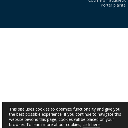
Courriers frauduleux
Porter plainte
This site uses cookies to optimize functionality and give you
the best possible experience. If you continue to navigate this
website beyond this page, cookies will be placed on your
browser. To learn more about cookies,
click here
.