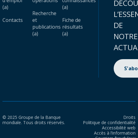
d'emploi
opérations
connaissances
DÉCOU
(a)
(a)
L’ESSE
Recherche
Contacts
et
Fiche de
DE
publications
résultats
(a)
(a)
NOTRE
ACTUA
S'ab
© 2025 Groupe de la Banque
Droits
mondiale. Tous droits réservés.
Politique de confidentialité
Accessibilité web
Accès à l’information