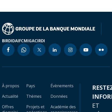
BIRD
IDA
IFC
MIGA
CIRDI
À propos
Pays
Évènements
RESTE
INFO
Actualité
Thèmes
Données
ET
Offres
Projets et
Académie des