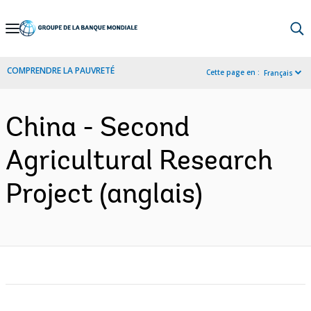
Skip
to
Main
COMPRENDRE LA PAUVRETÉ
Cette page en :
Français
Navigation
China - Second
Agricultural Research
Project (anglais)