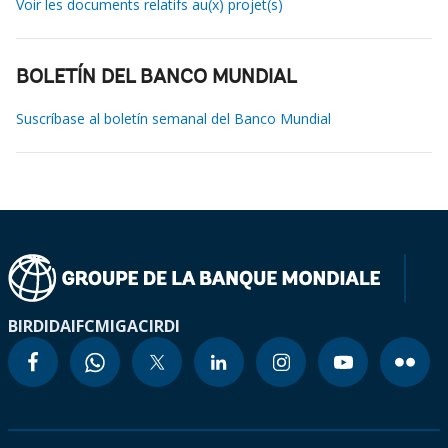
Voir les documents relatifs au(x) projet(s)
BOLETÍN DEL BANCO MUNDIAL
Suscríbase al boletín semanal del Banco Mundial
BIRD
IDA
IFC
MIGA
CIRDI