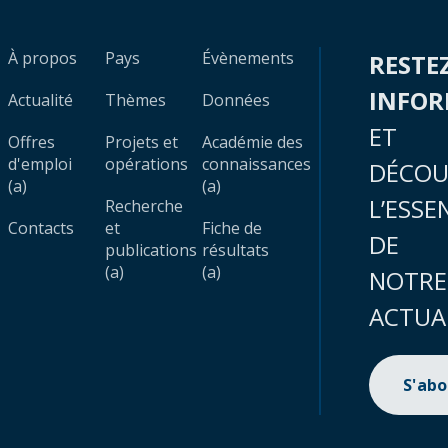
À propos
Pays
Évènements
RESTE
INFO
Actualité
Thèmes
Données
ET
Offres
Projets et
Académie des
d'emploi
opérations
connaissances
DÉCOU
(a)
(a)
L’ESSE
Recherche
Contacts
et
Fiche de
DE
publications
résultats
(a)
(a)
NOTRE
ACTUA
S'ab