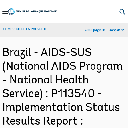
Skip
to
Main
COMPRENDRE LA PAUVRETÉ
Cette page en :
Français
Navigation
Brazil - AIDS-SUS
(National AIDS Program
- National Health
Service) : P113540 -
Implementation Status
Results Report :