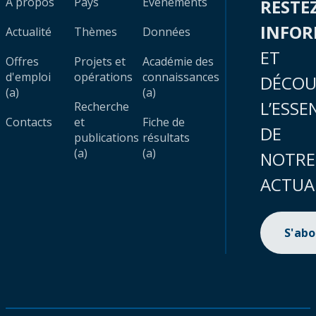
À propos
Pays
Évènements
RESTE
INFO
Actualité
Thèmes
Données
ET
Offres
Projets et
Académie des
d'emploi
opérations
connaissances
DÉCOU
(a)
(a)
L’ESSE
Recherche
Contacts
et
Fiche de
DE
publications
résultats
(a)
(a)
NOTRE
ACTUA
S'ab