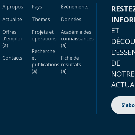
À propos
Pays
Évènements
RESTE
INFO
Actualité
Thèmes
Données
ET
Offres
Projets et
Académie des
d'emploi
opérations
connaissances
DÉCOU
(a)
(a)
L’ESSE
Recherche
Contacts
et
Fiche de
DE
publications
résultats
(a)
(a)
NOTRE
ACTUA
S'ab