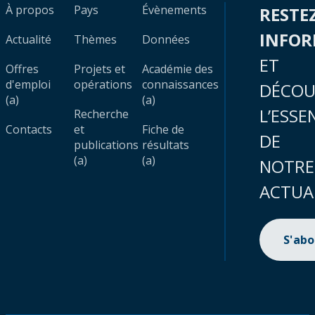
À propos
Pays
Évènements
RESTE
INFO
Actualité
Thèmes
Données
ET
Offres
Projets et
Académie des
d'emploi
opérations
connaissances
DÉCOU
(a)
(a)
L’ESSE
Recherche
Contacts
et
Fiche de
DE
publications
résultats
(a)
(a)
NOTRE
ACTUA
S'ab