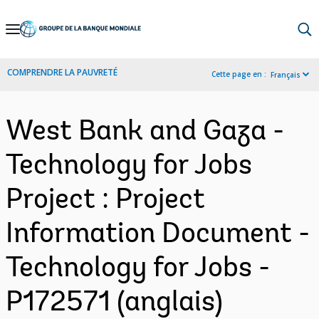
Skip
to
Main
COMPRENDRE LA PAUVRETÉ
Cette page en :
Français
Navigation
West Bank and Gaza -
Technology for Jobs
Project : Project
Information Document -
Technology for Jobs -
P172571 (anglais)