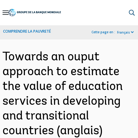
Skip
to
Main
COMPRENDRE LA PAUVRETÉ
Cette page en :
Français
Navigation
Towards an ouput
approach to estimate
the value of education
services in developing
and transitional
countries (anglais)