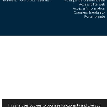
mondiale. Tous droits réservés.
Politique de confidentialité
Accessibilité web
Accès à l’information
Courriers frauduleux
Porter plainte
This site uses cookies to optimize functionality and give you