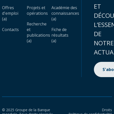
ET
Offres
Projets et
Académie des
d'emploi
opérations
connaissances
DÉCOU
(a)
(a)
L’ESSE
Recherche
Contacts
et
Fiche de
DE
publications
résultats
(a)
(a)
NOTRE
ACTUA
S'ab
© 2025 Groupe de la Banque
Droits