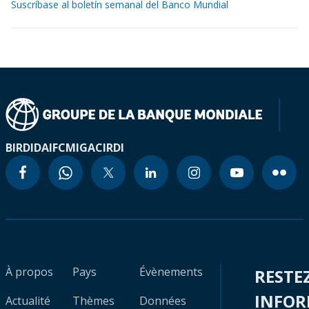
Suscríbase al boletín semanal del Banco Mundial
BIRD
IDA
IFC
MIGA
CIRDI
À propos
Pays
Évènements
RESTE
INFO
Actualité
Thèmes
Données